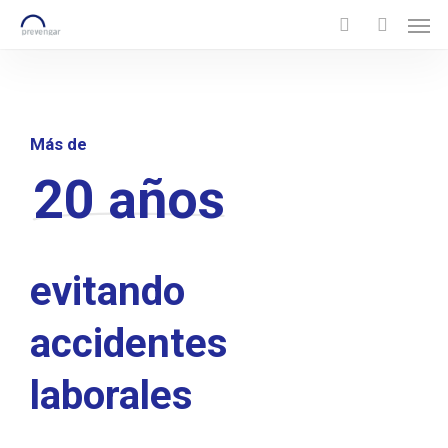
Men
Skip
to
search
account
main
content
Más de
20 años
evitando
accidentes
laborales